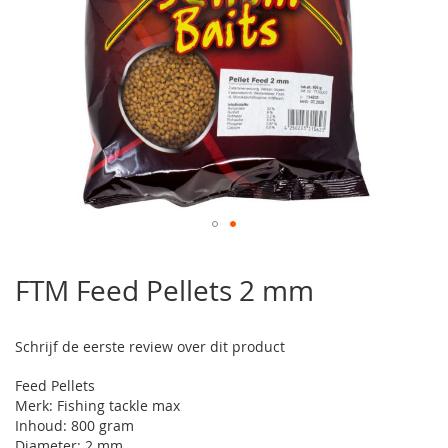
Ga
naar
FTM Feed Pellets 2 mm
het
begin
van
Schrijf de eerste review over dit product
de
afbeeldingen-
Feed Pellets
gallerij
Merk: Fishing tackle max
Inhoud: 800 gram
Diameter: 2 mm