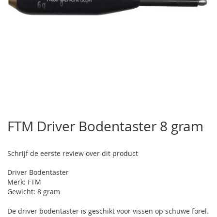
Ga
naar
FTM Driver Bodentaster 8 gram
het
begin
van
Schrijf de eerste review over dit product
de
afbeeldingen-
Driver Bodentaster
gallerij
Merk: FTM
Gewicht: 8 gram
De driver bodentaster is geschikt voor vissen op schuwe forel.