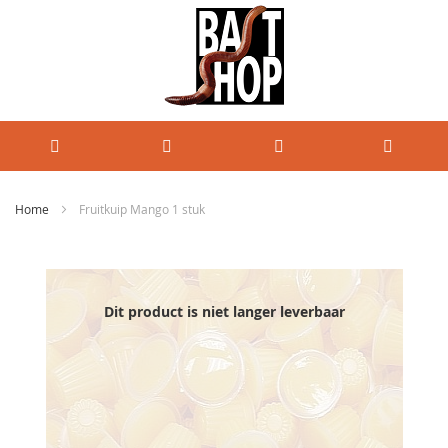
Home
Fruitkuip Mango 1 stuk
Ga
naar
het
einde
Dit product is niet langer leverbaar
van
de
afbeeldingen-
gallerij