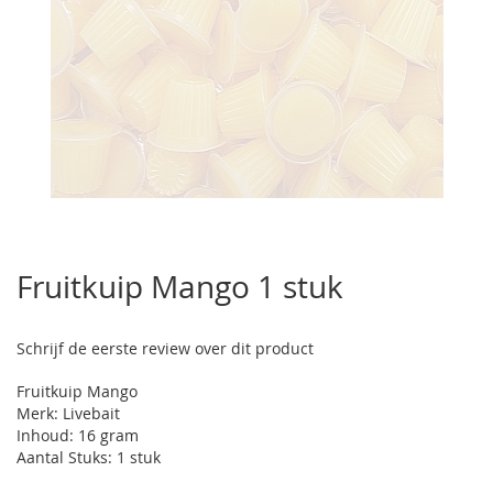
Ga
naar
Fruitkuip Mango 1 stuk
het
begin
van
Schrijf de eerste review over dit product
de
afbeeldingen-
Fruitkuip Mango
gallerij
Merk: Livebait
Inhoud: 16 gram
Aantal Stuks: 1 stuk