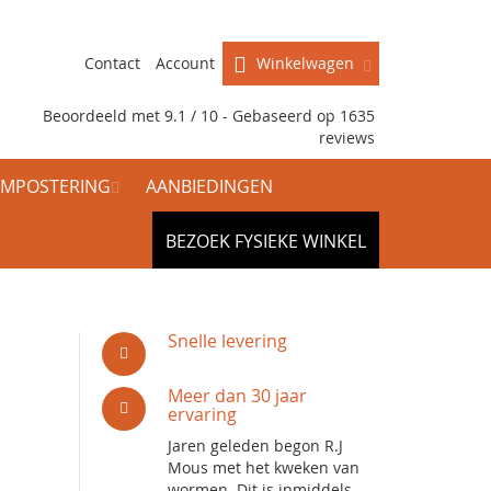
Contact
Account
Winkelwagen
Beoordeeld met 9.1 / 10 - Gebaseerd op
1635
reviews
MPOSTERING
AANBIEDINGEN
BEZOEK FYSIEKE WINKEL
Snelle levering
Meer dan 30 jaar
ervaring
Jaren geleden begon R.J
Mous met het kweken van
wormen. Dit is inmiddels