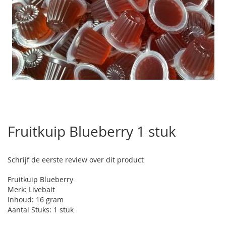
Ga
naar
Fruitkuip Blueberry 1 stuk
het
begin
van
Schrijf de eerste review over dit product
de
afbeeldingen-
Fruitkuip Blueberry
gallerij
Merk: Livebait
Inhoud: 16 gram
Aantal Stuks: 1 stuk