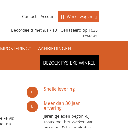
Contact
Account
Winkelwagen
Beoordeeld met 9.1 / 10 - Gebaseerd op
1635
reviews
MPOSTERING
AANBIEDINGEN
BEZOEK FYSIEKE WINKEL
Snelle levering
Meer dan 30 jaar
ervaring
Jaren geleden begon R.J
elke vis
Mous met het kweken van
iet na
wormen. Dit is inmiddels