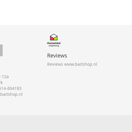
Reviews
Reviews www.baitshop.nl
 12a
lk
0514-604183
@baitshop.nl