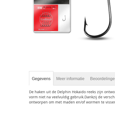
gallerij
Ga
naar
het
begin
Gegevens
Meer informatie
Beoordeling
van
de
afbeeldingen-
De haken uit de Delphin Hokaido reeks zijn ontwor
gallerij
vorm niet na veelvuldig gebruik.Dankzij de verschi
ontworpen om met maden en/of wormen te vissen. 