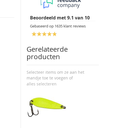
Beoordeeld met
9.1
van
10
Gebaseerd op
1635
klant reviews
Gerelateerde
producten
Selecteer items om ze aan het
mandje toe te voegen of
alles selecteren