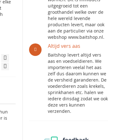
r elke
uitgegroeid tot een
t
groothandel welke over de
ch
hele wereld levende
producten levert, maar ook
aan de particulier via onze
webshop www.baitshop.nl.
Altijd vers aas
Baitshop levert altijd vers
aas en voedseldieren. We
importeren veelal het aas
zelf dus daarom kunnen we
de versheid garanderen. De
voederdieren zoals krekels,
sprinkhanen etc. halen we
iedere dinsdag zodat we ook
deze vers kunnen
verzenden.
 hun
r is