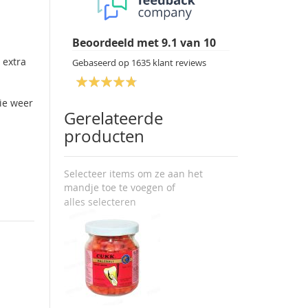
Beoordeeld met
9.1
van
10
 extra
Gebaseerd op
1635
klant reviews
ie weer
Gerelateerde
producten
Selecteer items om ze aan het
mandje toe te voegen of
alles selecteren