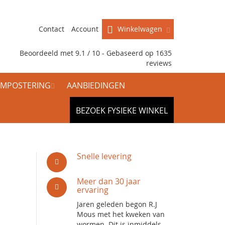
Contact
Account
Winkelwagen
Beoordeeld met 9.1 / 10 - Gebaseerd op
1635
reviews
MPOSTERING
AANBIEDINGEN
BEZOEK FYSIEKE WINKEL
Snelle levering
Meer dan 30 jaar
ervaring
Jaren geleden begon R.J
Mous met het kweken van
wormen. Dit is inmiddels