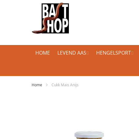
HOME
LEVEND AAS
HENGELSPORT
Home
Cukk Mais Anijs
Ga
naar
het
einde
van
de
afbeeldingen-