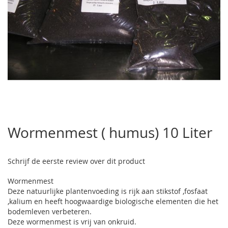
Ga
naar
Wormenmest ( humus) 10 Liter
het
begin
van
Schrijf de eerste review over dit product
de
afbeeldingen-
Wormenmest
gallerij
Deze natuurlijke plantenvoeding is rijk aan stikstof ,fosfaat
,kalium en heeft hoogwaardige biologische elementen die het
bodemleven verbeteren.
Deze wormenmest is vrij van onkruid.