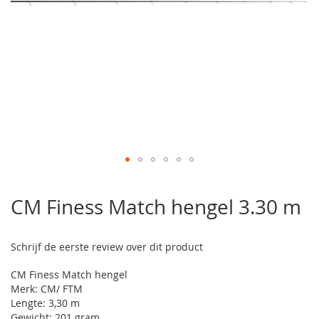
Ga
naar
CM Finess Match hengel 3.30 m
het
begin
van
Schrijf de eerste review over dit product
de
afbeeldingen-
CM Finess Match hengel
gallerij
Merk: CM/ FTM
Lengte: 3,30 m
Gewicht: 201 gram