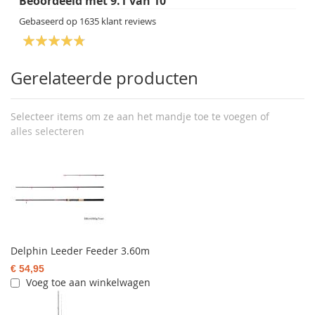
Beoordeeld met
9.1
van
10
Gebaseerd op
1635
klant reviews
Gerelateerde producten
Selecteer items om ze aan het mandje toe te voegen of
alles selecteren
Delphin Leeder Feeder 3.60m
€ 54,95
Voeg toe aan winkelwagen