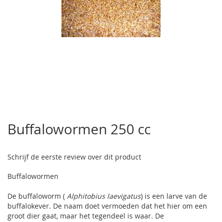
Ga
naar
Buffalowormen 250 cc
het
begin
van
Schrijf de eerste review over dit product
de
afbeeldingen-
Buffalowormen
gallerij
De buffaloworm (
Alphitobius laevigatus
) is een larve van de
buffalokever. De naam doet vermoeden dat het hier om een
groot dier gaat, maar het tegendeel is waar. De