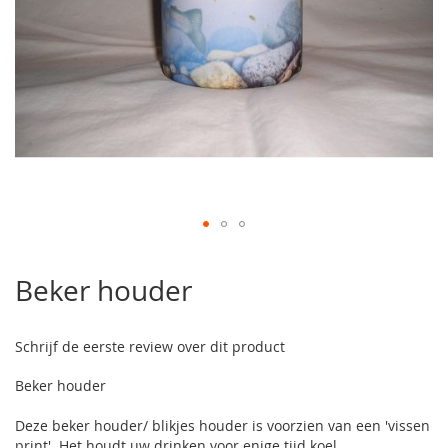
Ga
naar
Beker houder
het
begin
van
Schrijf de eerste review over dit product
de
afbeeldingen-
Beker houder
gallerij
Deze beker houder/ blikjes houder is voorzien van een 'vissen
print'. Het houdt uw drinken voor enige tijd koel.