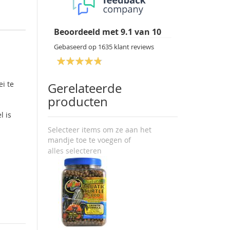
Beoordeeld met
9.1
van
10
Gebaseerd op
1635
klant reviews
i te
Gerelateerde
producten
l is
Selecteer items om ze aan het
mandje toe te voegen of
alles selecteren