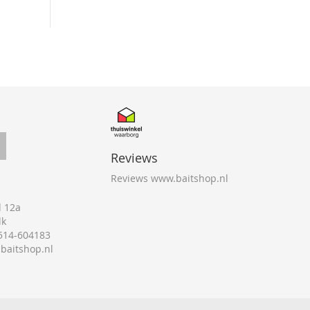
Reviews
Reviews www.baitshop.nl
 12a
lk
0514-604183
@baitshop.nl