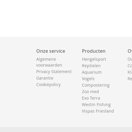
Onze service
Producten
O
Algemene
Hengelsport
Ov
voorwaarden
Reptielen
Co
Privacy Statement
Aquarium
Kl
Garantie
Vogels
Re
Cookiepolicy
Compostering
Zoo med
Exo Terra
Westin Fishing
Vispas Friesland