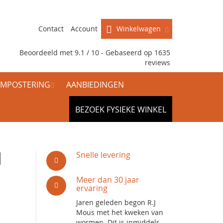
Contact
Account
Winkelwagen
Beoordeeld met 9.1 / 10 - Gebaseerd op
1635
reviews
MPOSTERING
AANBIEDINGEN
BEZOEK FYSIEKE WINKEL
d
Snelle levering
Meer dan 30 jaar
ervaring
Jaren geleden begon R.J
Mous met het kweken van
wormen. Dit is inmiddels