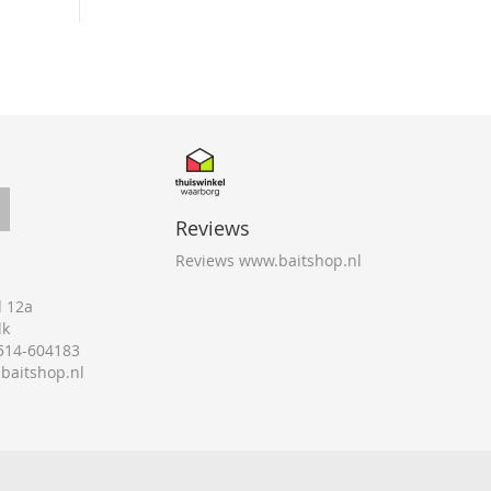
Reviews
Reviews www.baitshop.nl
 12a
lk
0514-604183
@baitshop.nl