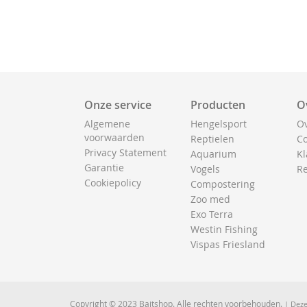
Onze service
Producten
O
Algemene
Hengelsport
Ov
voorwaarden
Reptielen
Co
Privacy Statement
Aquarium
Kl
Garantie
Vogels
Re
Cookiepolicy
Compostering
Zoo med
Exo Terra
Westin Fishing
Vispas Friesland
Copyright © 2023 Baitshop. Alle rechten voorbehouden.
| Deze