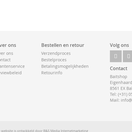
ver ons
Bestellen en retour
Volg ons
er ons
Verzendproces
ntact
Bestelproces
antenservice
Betalingsmogelijkheden
Contact
viewbeleid
Retourinfo
Baitshop
Eigenhaard
8561 EX Ba
Tel: (+31) 
Mail: info
 website is ontwikkeld door
B&S Media Internetmarketing