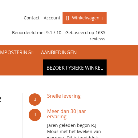
Contact
Account
Winkelwagen
Beoordeeld met 9.1 / 10 - Gebaseerd op
1635
reviews
MPOSTERING
AANBIEDINGEN
BEZOEK FYSIEKE WINKEL
e
Snelle levering
Meer dan 30 jaar
ervaring
Jaren geleden begon R.J
Mous met het kweken van
wormen. Dit is inmiddels