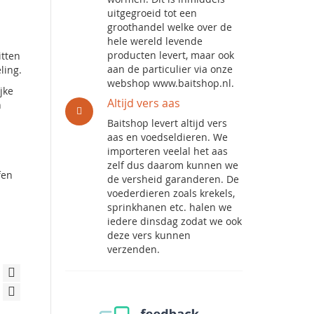
uitgegroeid tot een
groothandel welke over de
hele wereld levende
producten levert, maar ook
itten
aan de particulier via onze
ling.
webshop www.baitshop.nl.
jke
Altijd vers aas
n
Baitshop levert altijd vers
aas en voedseldieren. We
importeren veelal het aas
zelf dus daarom kunnen we
fen
de versheid garanderen. De
voederdieren zoals krekels,
sprinkhanen etc. halen we
iedere dinsdag zodat we ook
deze vers kunnen
verzenden.