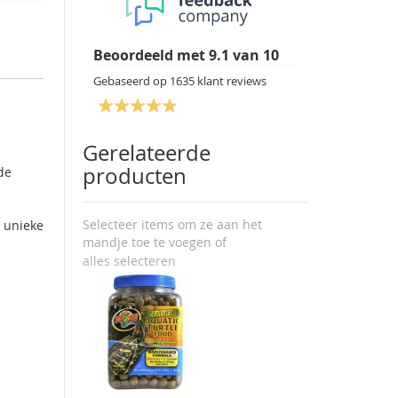
Beoordeeld met
9.1
van
10
Gebaseerd op
1635
klant reviews
Gerelateerde
producten
de
Selecteer items om ze aan het
e unieke
mandje toe te voegen of
alles selecteren