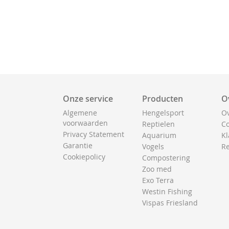
Onze service
Producten
O
Algemene
Hengelsport
Ov
voorwaarden
Reptielen
Co
Privacy Statement
Aquarium
Kl
Garantie
Vogels
Re
Cookiepolicy
Compostering
Zoo med
Exo Terra
Westin Fishing
Vispas Friesland