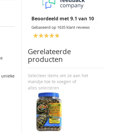
Beoordeeld met
9.1
van
10
Gebaseerd op
1635
klant reviews
Gerelateerde
producten
de
Selecteer items om ze aan het
e unieke
mandje toe te voegen of
alles selecteren