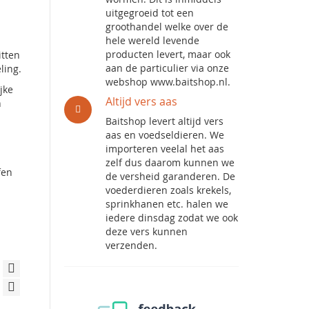
uitgegroeid tot een
groothandel welke over de
hele wereld levende
producten levert, maar ook
itten
aan de particulier via onze
ling.
webshop www.baitshop.nl.
jke
Altijd vers aas
n
Baitshop levert altijd vers
aas en voedseldieren. We
importeren veelal het aas
zelf dus daarom kunnen we
fen
de versheid garanderen. De
voederdieren zoals krekels,
sprinkhanen etc. halen we
iedere dinsdag zodat we ook
deze vers kunnen
verzenden.