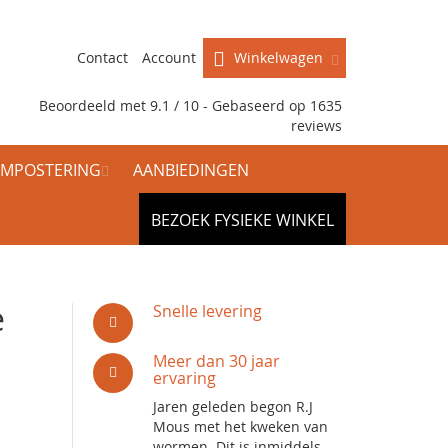
Contact
Account
Winkelwagen
Beoordeeld met 9.1 / 10 - Gebaseerd op
1635
reviews
MPOSTERING
AANBIEDINGEN
BEZOEK FYSIEKE WINKEL
e
Snelle levering
Meer dan 30 jaar
ervaring
Jaren geleden begon R.J
Mous met het kweken van
wormen. Dit is inmiddels