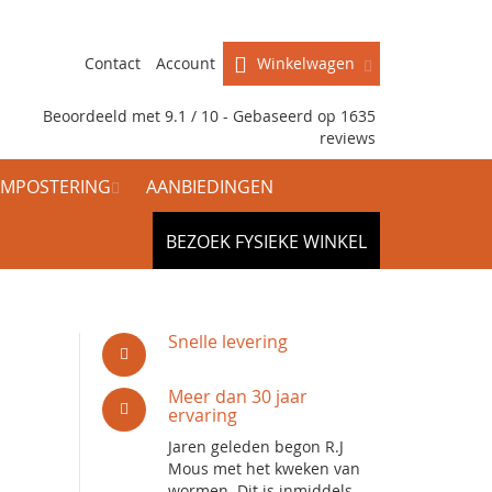
Contact
Account
Winkelwagen
Beoordeeld met 9.1 / 10 - Gebaseerd op
1635
reviews
MPOSTERING
AANBIEDINGEN
BEZOEK FYSIEKE WINKEL
Snelle levering
Meer dan 30 jaar
ervaring
Jaren geleden begon R.J
Mous met het kweken van
wormen. Dit is inmiddels