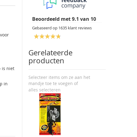
Beoordeeld met
9.1
van
10
Gebaseerd op
1635
klant reviews
 voor
Gerelateerde
producten
is niet
Selecteer items om ze aan het
mandje toe te voegen of
p in
alles selecteren