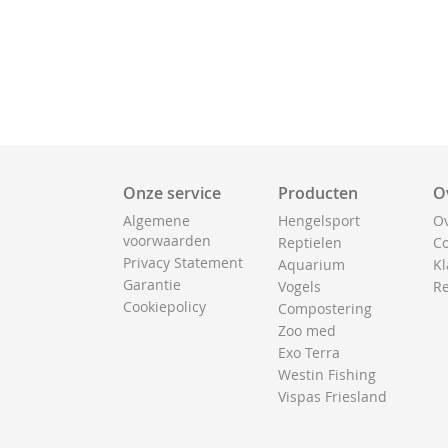
Onze service
Producten
O
Algemene
Hengelsport
Ov
voorwaarden
Reptielen
Co
Privacy Statement
Aquarium
Kl
Garantie
Vogels
Re
Cookiepolicy
Compostering
Zoo med
Exo Terra
Westin Fishing
Vispas Friesland