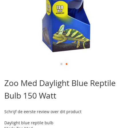
Ga
naar
Zoo Med Daylight Blue Reptile
het
begin
Bulb 150 Watt
van
de
afbeeldingen-
gallerij
Schrijf de eerste review over dit product
Daylight blue reptile bulb