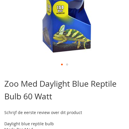
Ga
naar
Zoo Med Daylight Blue Reptile
het
begin
Bulb 60 Watt
van
de
afbeeldingen-
gallerij
Schrijf de eerste review over dit product
Daylight blue reptile bulb