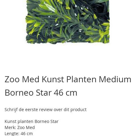
Ga
naar
Zoo Med Kunst Planten Medium
het
begin
Borneo Star 46 cm
van
de
afbeeldingen-
gallerij
Schrijf de eerste review over dit product
Kunst planten Borneo Star
Merk: Zoo Med
Lengte: 46 cm