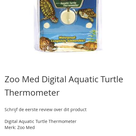
Ga
naar
Zoo Med Digital Aquatic Turtle
het
begin
Thermometer
van
de
afbeeldingen-
gallerij
Schrijf de eerste review over dit product
Digital Aquatic Turtle Thermometer
Merk: Zoo Med