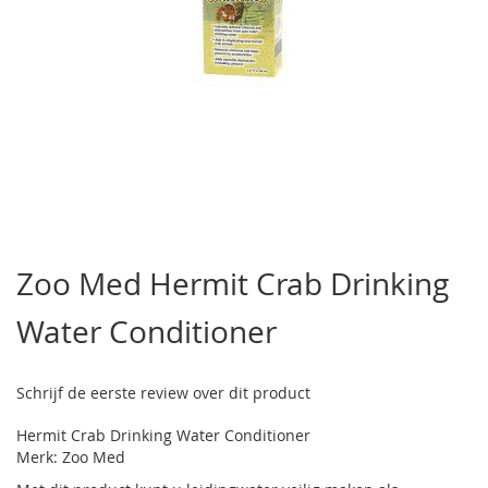
Ga
naar
Zoo Med Hermit Crab Drinking
het
begin
Water Conditioner
van
de
afbeeldingen-
gallerij
Schrijf de eerste review over dit product
Hermit Crab Drinking Water Conditioner
Merk: Zoo Med