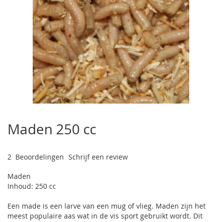
Ga
naar
Maden 250 cc
het
begin
van
2
Beoordelingen
Schrijf een review
de
afbeeldingen-
Maden
gallerij
Inhoud: 250 cc
Een made is een larve van een mug of vlieg. Maden zijn het
meest populaire aas wat in de vis sport gebruikt wordt. Dit