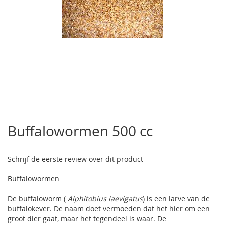
Ga
naar
Buffalowormen 500 cc
het
begin
van
Schrijf de eerste review over dit product
de
afbeeldingen-
Buffalowormen
gallerij
De buffaloworm (
Alphitobius laevigatus
) is een larve van de
buffalokever. De naam doet vermoeden dat het hier om een
groot dier gaat, maar het tegendeel is waar. De