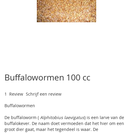
Ga
naar
Buffalowormen 100 cc
het
begin
van
1
Review
Schrijf een review
de
afbeeldingen-
Buffalowormen
gallerij
De buffaloworm (
Alphitobius laevigatus
) is een larve van de
buffalokever. De naam doet vermoeden dat het hier om een
groot dier gaat, maar het tegendeel is waar. De