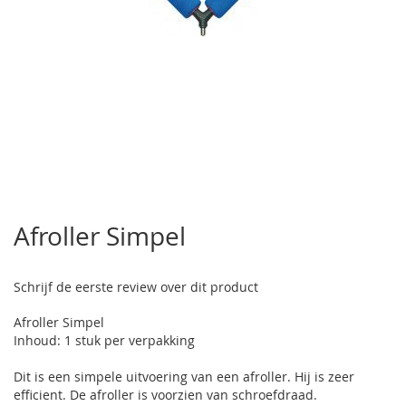
Ga
naar
Afroller Simpel
het
begin
van
Schrijf de eerste review over dit product
de
afbeeldingen-
Afroller Simpel
gallerij
Inhoud: 1 stuk per verpakking
Dit is een simpele uitvoering van een afroller. Hij is zeer
efficient. De afroller is voorzien van schroefdraad.