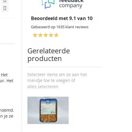
Beoordeeld met
9.1
van
10
Gebaseerd op
1635
klant reviews
Gerelateerde
producten
Selecteer items om ze aan het
 Het
mandje toe te voegen of
ur. Het
.
alles selecteren
enoemd.
n je ze