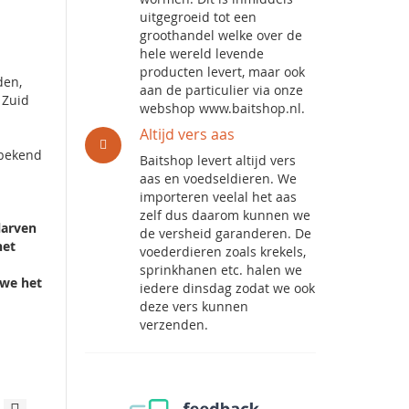
uitgegroeid tot een
groothandel welke over de
hele wereld levende
producten levert, maar ook
den,
aan de particulier via onze
 Zuid
webshop www.baitshop.nl.
Altijd vers aas
 bekend
Baitshop levert altijd vers
aas en voedseldieren. We
importeren veelal het aas
zelf dus daarom kunnen we
larven
de versheid garanderen. De
het
voederdieren zoals krekels,
sprinkhanen etc. halen we
 we het
iedere dinsdag zodat we ook
deze vers kunnen
verzenden.