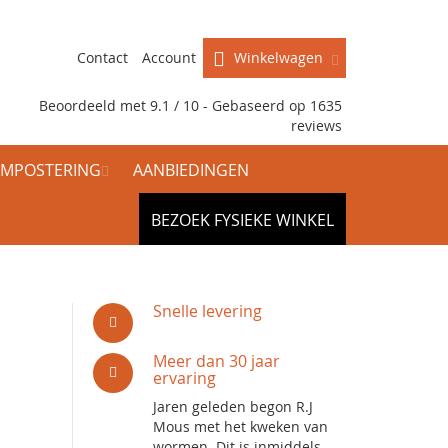
Contact
Account
Winkelwagen
Beoordeeld met 9.1 / 10 - Gebaseerd op
1635
reviews
MPOSTERING
AANBIEDINGEN
BEZOEK FYSIEKE WINKEL
g
Snelle levering
Meer dan 30 jaar
ervaring
Jaren geleden begon R.J
Mous met het kweken van
wormen. Dit is inmiddels