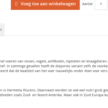
Voeg toe aan winkelwagen
Aantal
en
het voeren van vissen, vogels, amfibieën, reptielen en knaagdieren.
ief. In sommige gevallen heeft de diepvries variant zelfs de voorke
erd dat de kwaliteit van het voer nauwelijks onder doet voor vers
en is Hermetia Illucens. Daarnaast worden ze ook wel nutri grub g
 gebieden zoals Zuid- en Noord Amerika. Maar ook in Zuid Europa ku