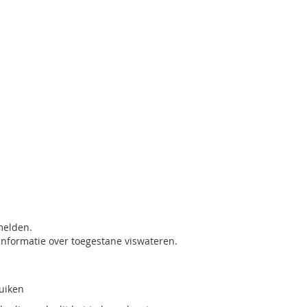
melden.
informatie over toegestane viswateren.
ruiken