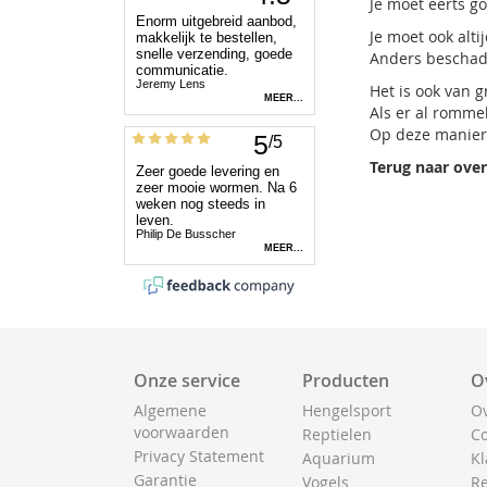
Je moet eerts go
Je moet ook alt
Anders beschadi
Het is ook van 
Als er al romme
Op deze manier 
Terug naar over
Onze service
Producten
O
Algemene
Hengelsport
Ov
voorwaarden
Reptielen
Co
Privacy Statement
Aquarium
Kl
Garantie
Vogels
Re