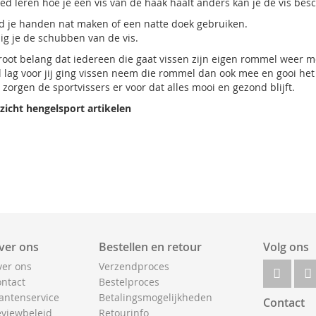
ed leren hoe je een vis van de haak haalt anders kan je de vis besc
ijd je handen nat maken of een natte doek gebruiken.
g je de schubben van de vis.
groot belang dat iedereen die gaat vissen zijn eigen rommel weer 
l lag voor jij ging vissen neem die rommel dan ook mee en gooi het
zorgen de sportvissers er voor dat alles mooi en gezond blijft.
zicht hengelsport artikelen
ver ons
Bestellen en retour
Volg ons
er ons
Verzendproces
ntact
Bestelproces
antenservice
Betalingsmogelijkheden
Contact
viewbeleid
Retourinfo