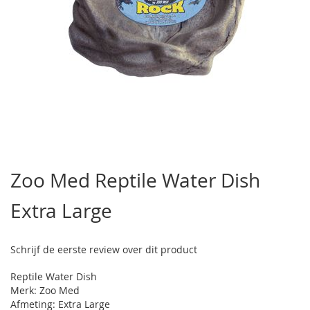
Ga
naar
Zoo Med Reptile Water Dish
het
begin
Extra Large
van
de
afbeeldingen-
gallerij
Schrijf de eerste review over dit product
Reptile Water Dish
Merk: Zoo Med
Afmeting: Extra Large