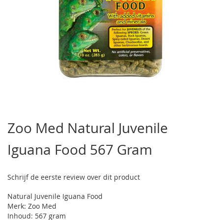
Ga
naar
Zoo Med Natural Juvenile
het
begin
Iguana Food 567 Gram
van
de
afbeeldingen-
gallerij
Schrijf de eerste review over dit product
Natural Juvenile Iguana Food
Merk: Zoo Med
Inhoud: 567 gram