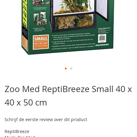
Ga
naar
Zoo Med ReptiBreeze Small 40 x
het
begin
40 x 50 cm
van
de
afbeeldingen-
gallerij
Schrijf de eerste review over dit product
ReptiBreeze