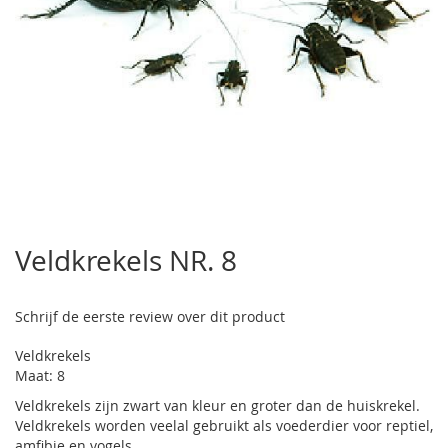
Ga
naar
Veldkrekels NR. 8
het
begin
van
Schrijf de eerste review over dit product
de
afbeeldingen-
Veldkrekels
gallerij
Maat: 8
Veldkrekels zijn zwart van kleur en groter dan de huiskrekel.
Veldkrekels worden veelal gebruikt als voederdier voor reptiel,
amfibie en vogels.