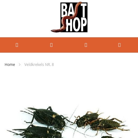
Home
Veldkrekels NR. 8
Ga
naar
het
einde
van
de
afbeeldingen-
gallerij