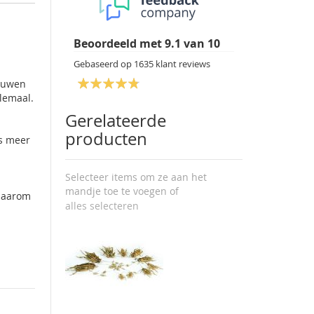
Beoordeeld met
9.1
van
10
Gebaseerd op
1635
klant reviews
bouwen
llemaal.
Gerelateerde
producten
ds meer
Selecteer items om ze aan het
mandje toe te voegen of
 daarom
alles selecteren