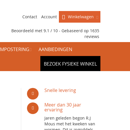
Contact
Account
Winkelwagen
Beoordeeld met 9.1 / 10 - Gebaseerd op
1635
reviews
MPOSTERING
AANBIEDINGEN
BEZOEK FYSIEKE WINKEL
Snelle levering
Meer dan 30 jaar
ervaring
Jaren geleden begon R.J
Mous met het kweken van
wormen. Dit is inmiddels