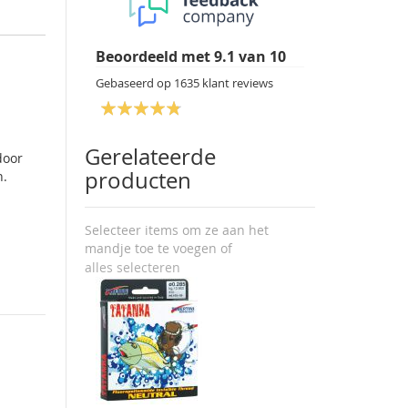
Beoordeeld met
9.1
van
10
Gebaseerd op
1635
klant reviews
Gerelateerde
door
producten
n.
Selecteer items om ze aan het
mandje toe te voegen of
alles selecteren