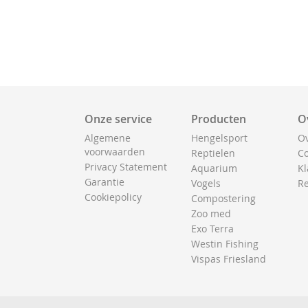
Onze service
Producten
O
Algemene
Hengelsport
Ov
voorwaarden
Reptielen
Co
Privacy Statement
Aquarium
Kl
Garantie
Vogels
Re
Cookiepolicy
Compostering
Zoo med
Exo Terra
Westin Fishing
Vispas Friesland