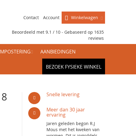
Contact
Account
Winkelwagen
Beoordeeld met 9.1 / 10 - Gebaseerd op
1635
reviews
MPOSTERING
AANBIEDINGEN
BEZOEK FYSIEKE WINKEL
18
Snelle levering
Meer dan 30 jaar
ervaring
Jaren geleden begon R.J
Mous met het kweken van
wormen. Dit is inmiddels