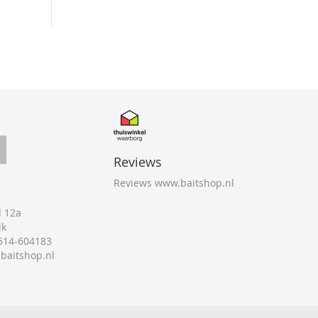
Reviews
Reviews www.baitshop.nl
 12a
lk
0514-604183
@baitshop.nl