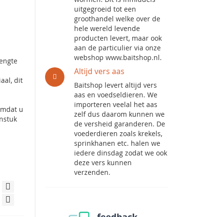
uitgegroeid tot een
groothandel welke over de
hele wereld levende
producten levert, maar ook
aan de particulier via onze
webshop www.baitshop.nl.
lengte
Altijd vers aas
al, dit
Baitshop levert altijd vers
aas en voedseldieren. We
importeren veelal het aas
omdat u
zelf dus daarom kunnen we
enstuk
de versheid garanderen. De
voederdieren zoals krekels,
sprinkhanen etc. halen we
iedere dinsdag zodat we ook
deze vers kunnen
verzenden.