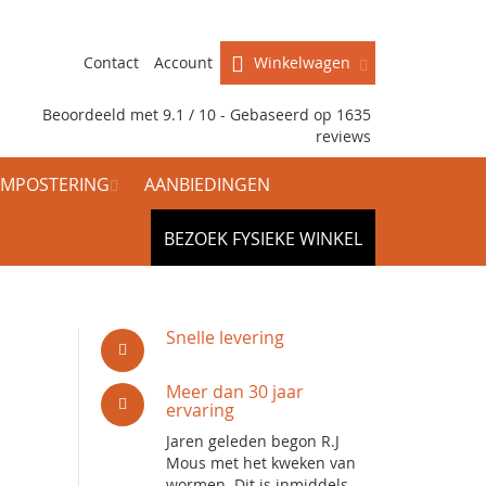
Contact
Account
Winkelwagen
Beoordeeld met 9.1 / 10 - Gebaseerd op
1635
reviews
MPOSTERING
AANBIEDINGEN
BEZOEK FYSIEKE WINKEL
Snelle levering
Meer dan 30 jaar
ervaring
Jaren geleden begon R.J
Mous met het kweken van
wormen. Dit is inmiddels