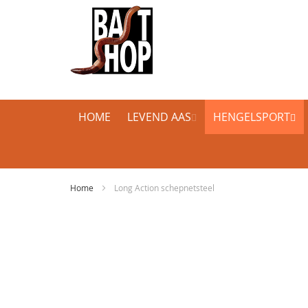
HOME
LEVEND AAS
HENGELSPORT
Home
Long Action schepnetsteel
Ga
naar
het
einde
van
de
afbeeldingen-