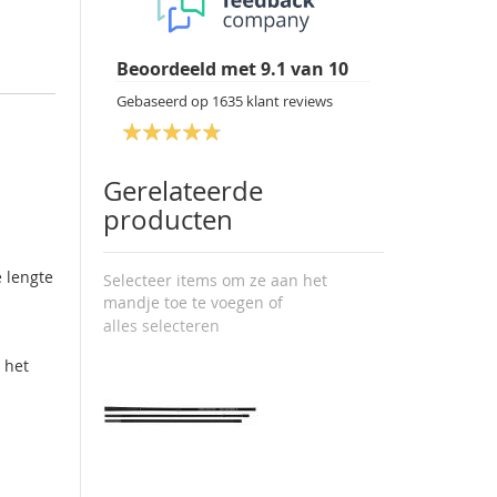
Beoordeeld met
9.1
van
10
Gebaseerd op
1635
klant reviews
Gerelateerde
producten
e lengte
Selecteer items om ze aan het
mandje toe te voegen of
alles selecteren
 het