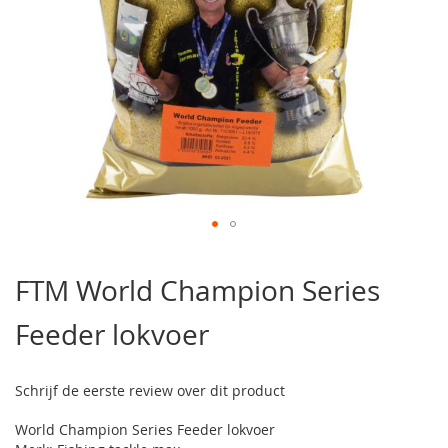
Ga
naar
FTM World Champion Series
het
begin
Feeder lokvoer
van
de
afbeeldingen-
gallerij
Schrijf de eerste review over dit product
World Champion Series Feeder lokvoer