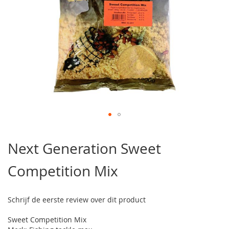
Ga
naar
Next Generation Sweet
het
begin
Competition Mix
van
de
afbeeldingen-
gallerij
Schrijf de eerste review over dit product
Sweet Competition Mix