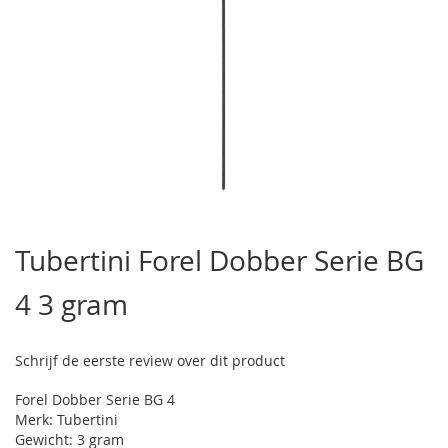
Ga
naar
Tubertini Forel Dobber Serie BG
het
begin
4 3 gram
van
de
afbeeldingen-
gallerij
Schrijf de eerste review over dit product
Forel Dobber Serie BG 4
Merk: Tubertini
Gewicht: 3 gram