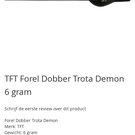
Ga
naar
TFT Forel Dobber Trota Demon
het
begin
6 gram
van
de
afbeeldingen-
gallerij
Schrijf de eerste review over dit product
Forel Dobber Trota Demon
Merk: TFT
Gewicht: 6 gram