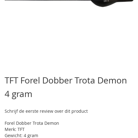
Ga
naar
TFT Forel Dobber Trota Demon
het
begin
4 gram
van
de
afbeeldingen-
gallerij
Schrijf de eerste review over dit product
Forel Dobber Trota Demon
Merk: TFT
Gewicht: 4 gram