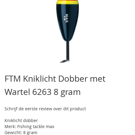
Ga
naar
FTM Kniklicht Dobber met
het
begin
Wartel 6263 8 gram
van
de
afbeeldingen-
gallerij
Schrijf de eerste review over dit product
Kniklicht dobber
Merk: Fishing tackle max
Gewicht: 8 gram