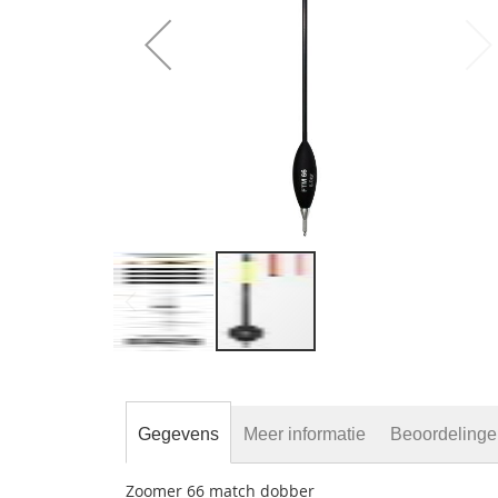
gallerij
Ga
naar
het
begin
Gegevens
Meer informatie
Beoordeling
van
de
Zoomer 66 match dobber
afbeeldingen-