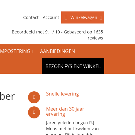
Contact
Account
Winkelwagen
Beoordeeld met 9.1 / 10 - Gebaseerd op
1635
reviews
MPOSTERING
AANBIEDINGEN
BEZOEK FYSIEKE WINKEL
ber
Snelle levering
Meer dan 30 jaar
ervaring
Jaren geleden begon R.J
Mous met het kweken van
wormen. Dit is inmiddels