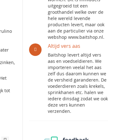
uitgegroeid tot een
groothandel welke over de
hele wereld levende
producten levert, maar ook
aan de particulier via onze
rulino
webshop www.baitshop.nl.
Altijd vers aas
water
Baitshop levert altijd vers
aas en voedseldieren. We
fzinken,
importeren veelal het aas
zelf dus daarom kunnen we
 Het
de versheid garanderen. De
voederdieren zoals krekels,
k tot
sprinkhanen etc. halen we
iedere dinsdag zodat we ook
deze vers kunnen
verzenden.