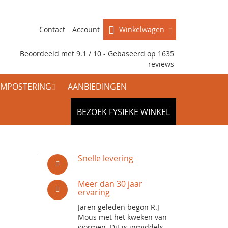
Contact
Account
Winkelwagen
Beoordeeld met 9.1 / 10 - Gebaseerd op
1635
reviews
MPOSTERING
AANBIEDINGEN
BEZOEK FYSIEKE WINKEL
Snelle levering
Meer dan 30 jaar
ervaring
Jaren geleden begon R.J
Mous met het kweken van
wormen. Dit is inmiddels