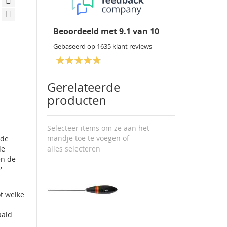
Beoordeeld met
9.1
van
10
Gebaseerd op
1635
klant reviews
Gerelateerde
producten
Selecteer items om ze aan het
mandje toe te voegen of
 de
de
alles selecteren
en de
'
ot welke
aald