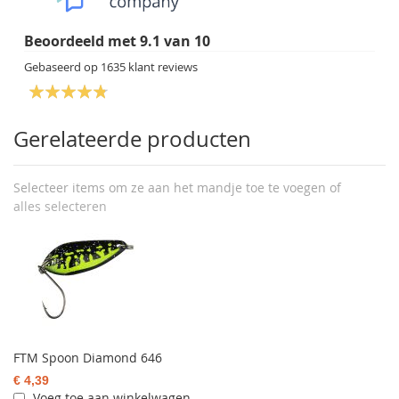
Beoordeeld met
9.1
van
10
Gebaseerd op
1635
klant reviews
Gerelateerde producten
Selecteer items om ze aan het mandje toe te voegen of
alles selecteren
FTM Spoon Diamond 646
€ 4,39
Voeg toe aan winkelwagen