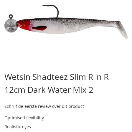
Ga
naar
Wetsin Shadteez Slim R 'n R
het
begin
12cm Dark Water Mix 2
van
de
afbeeldingen-
gallerij
Schrijf de eerste review over dit product
Optimised flexibility
Realistic eyes