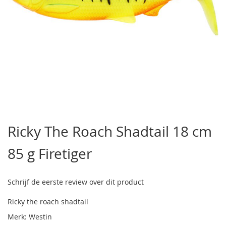
Ga
naar
Ricky The Roach Shadtail 18 cm
het
begin
85 g Firetiger
van
de
afbeeldingen-
gallerij
Schrijf de eerste review over dit product
Ricky the roach shadtail
Merk: Westin