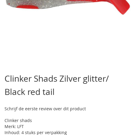
Ga
naar
Clinker Shads Zilver glitter/
het
begin
Black red tail
van
de
afbeeldingen-
gallerij
Schrijf de eerste review over dit product
Clinker shads
Merk: LFT
Inhoud: 4 stuks per verpakking