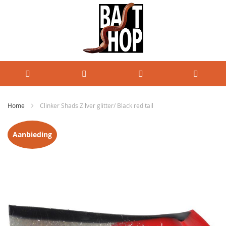
Home
Clinker Shads Zilver glitter/ Black red tail
Ga
Aanbieding
naar
het
einde
van
de
afbeeldingen-
gallerij