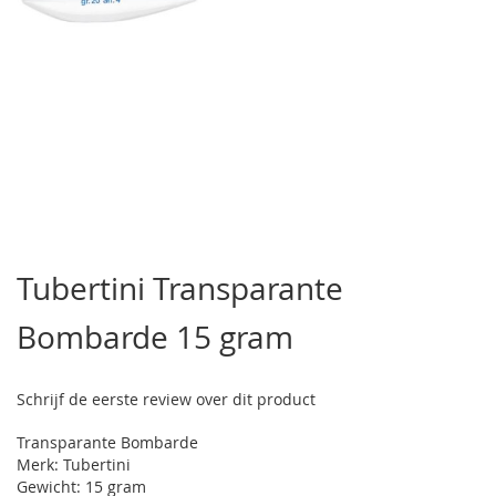
Ga
naar
Tubertini Transparante
het
begin
Bombarde 15 gram
van
de
afbeeldingen-
gallerij
Schrijf de eerste review over dit product
Transparante Bombarde
Merk: Tubertini
Gewicht: 15 gram