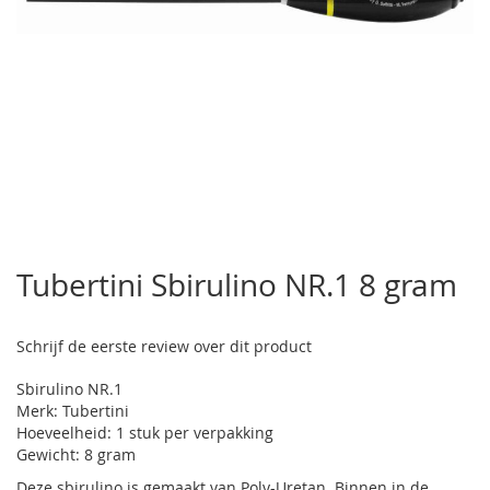
Ga
naar
Tubertini Sbirulino NR.1 8 gram
het
begin
van
Schrijf de eerste review over dit product
de
afbeeldingen-
Sbirulino NR.1
gallerij
Merk: Tubertini
Hoeveelheid: 1 stuk per verpakking
Gewicht: 8 gram
Deze sbirulino is gemaakt van Poly-Uretan. Binnen in de