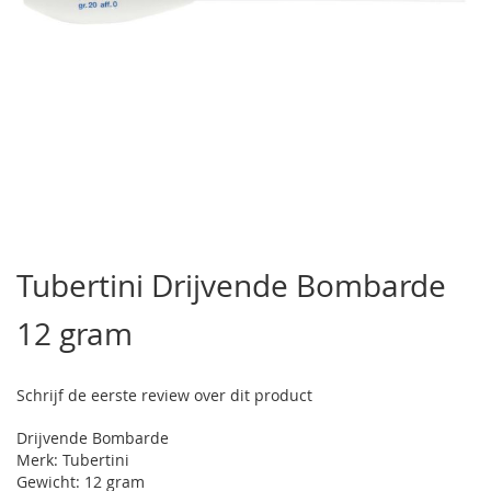
Ga
naar
Tubertini Drijvende Bombarde
het
begin
12 gram
van
de
afbeeldingen-
gallerij
Schrijf de eerste review over dit product
Drijvende Bombarde
Merk: Tubertini
Gewicht: 12 gram