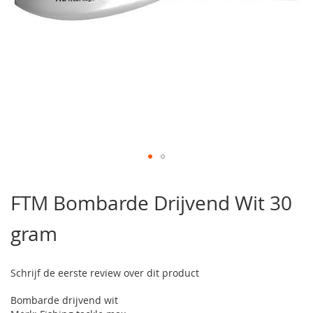
Ga
naar
FTM Bombarde Drijvend Wit 30
het
begin
gram
van
de
afbeeldingen-
gallerij
Schrijf de eerste review over dit product
Bombarde drijvend wit