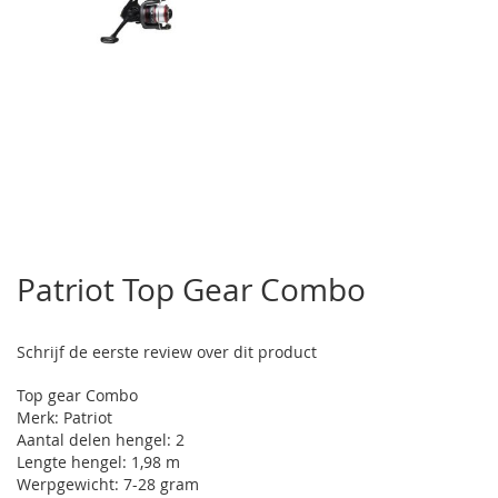
Ga
naar
Patriot Top Gear Combo
het
begin
van
Schrijf de eerste review over dit product
de
afbeeldingen-
Top gear Combo
gallerij
Merk: Patriot
Aantal delen hengel: 2
Lengte hengel: 1,98 m
Werpgewicht: 7-28 gram