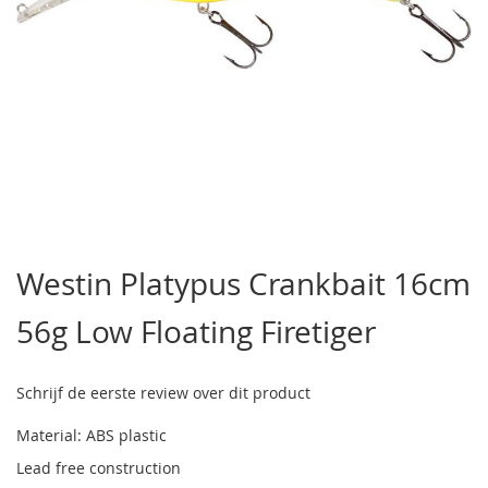
Ga
naar
Westin Platypus Crankbait 16cm
het
begin
56g Low Floating Firetiger
van
de
afbeeldingen-
gallerij
Schrijf de eerste review over dit product
Material: ABS plastic
Lead free construction